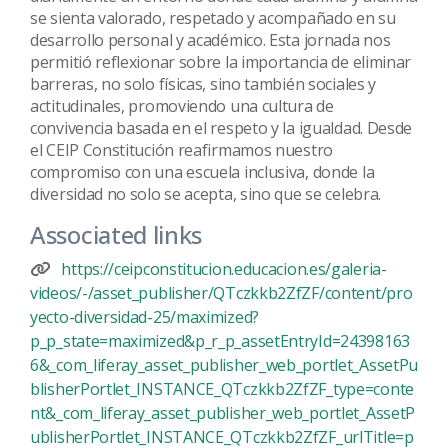
se sienta valorado, respetado y acompañado en su
desarrollo personal y académico. Esta jornada nos
permitió reflexionar sobre la importancia de eliminar
barreras, no solo físicas, sino también sociales y
actitudinales, promoviendo una cultura de
convivencia basada en el respeto y la igualdad. Desde
el CEIP Constitución reafirmamos nuestro
compromiso con una escuela inclusiva, donde la
diversidad no solo se acepta, sino que se celebra.
Associated links
https://ceipconstitucion.educacion.es/galeria-
videos/-/asset_publisher/QTczkkb2ZfZF/content/pro
yecto-diversidad-25/maximized?
p_p_state=maximized&p_r_p_assetEntryId=24398163
6&_com_liferay_asset_publisher_web_portlet_AssetPu
blisherPortlet_INSTANCE_QTczkkb2ZfZF_type=conte
nt&_com_liferay_asset_publisher_web_portlet_AssetP
ublisherPortlet_INSTANCE_QTczkkb2ZfZF_urlTitle=p