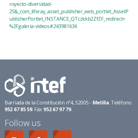
royecto-diversidad-
25&_com_liferay_asset_publisher_web_portlet_AssetP
ublisherPortlet_INSTANCE_QTczkkb2ZfZF_redirect=
%2Fgaleria-videos#243981636
Barriada de la Constitución nº4, 52005 -
Melilla
. Teléfono
952 67 85 59
. Fáx:
952 67 97 79
.
Follow us