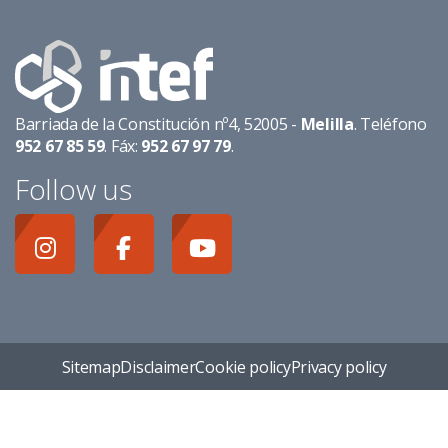
Barriada de la Constitución nº4, 52005 -
Melilla
. Teléfono
952 67 85 59
. Fáx:
952 67 97 79
.
Follow us
Sitemap
Disclaimer
Cookie policy
Privacy policy