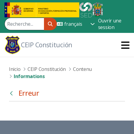
Saut au contenu principal
Ouvrir une
session
CEIP Constitución
Inicio
CEIP Constitución
Contenu
Informations
Erreur
Retour