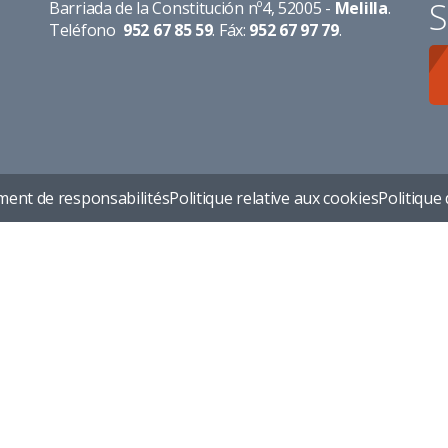
S
Barriada de la Constitución nº4, 52005 -
Melilla
.
Teléfono
952 67 85 59
. Fáx:
952 67 97 79
.
ent de responsabilités
Politique relative aux cookies
Politique 