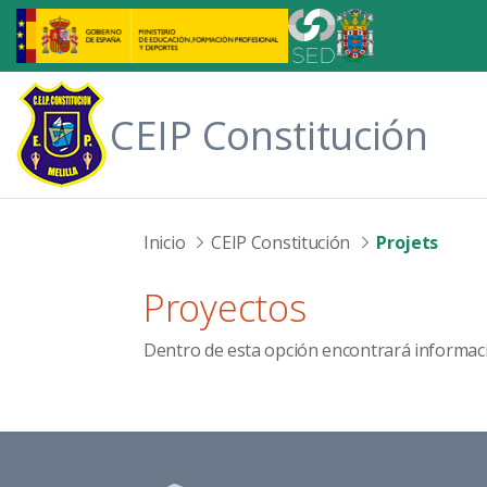
Saut au contenu principal
CEIP Constitución
Inicio
CEIP Constitución
Projets
Proyectos
Dentro de esta opción encontrará informació