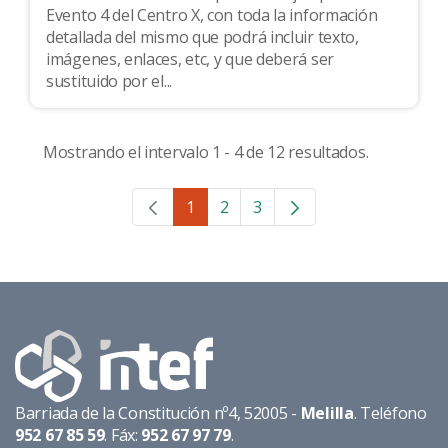
Evento 4 del Centro X, con toda la información
detallada del mismo que podrá incluir texto,
imágenes, enlaces, etc, y que deberá ser
sustituido por el...
Mostrando el intervalo 1 - 4 de 12 resultados.
1
2
3
Página
Página
Página
Barriada de la Constitución nº4, 52005 -
Melilla
. Teléfono
952 67 85 59
. Fáx:
952 67 97 79
.