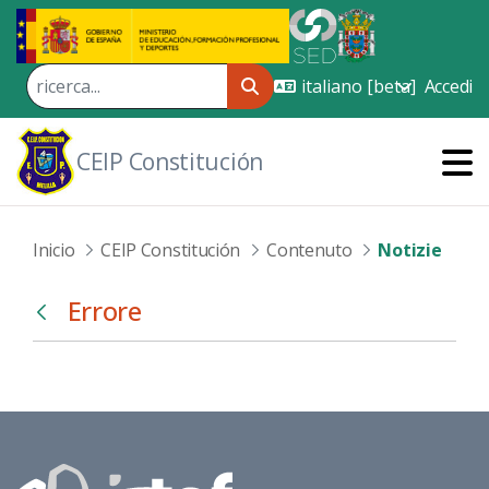
Skip to Main Content
Accedi
CEIP Constitución
Inicio
CEIP Constitución
Contenuto
Notizie
Errore
Indietro