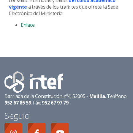
consultar sus notas y faltas
del curso académico
vigente
a través de los trámites que ofrece la Sede
Electrónica del Ministerio
Enlace
Barriada de la Constitución nº4, 52005 -
Melilla
. Teléfono
952 67 85 59
. Fáx:
952 67 97 79
.
Seguici